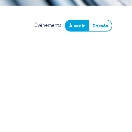
Événements :
À venir
Passés