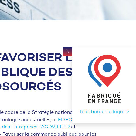
FAVORISER LA
BLIQUE DES
IOSOURCÉS
Télécharger le logo
le cadre de la Stratégie nationale
nologies industrielles, la
FIPEC
, membre de
 des Entreprises
, l’
ACDV
,
FHER
et
« Favoriser la commande publique pour les