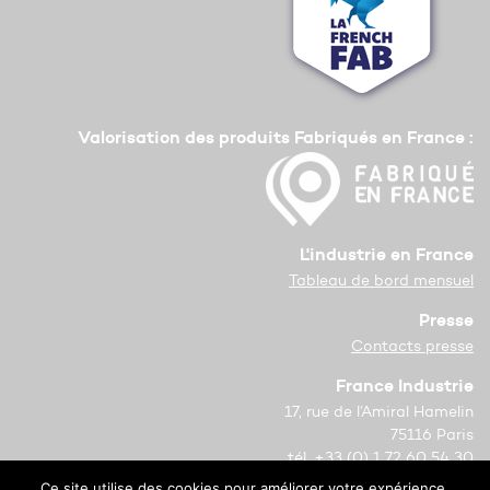
Valorisation des produits Fabriqués en France :
L'industrie en France
Tableau de bord mensuel
Presse
Contacts presse
France Industrie
17, rue de l’Amiral Hamelin
75116 Paris
tél. +33 (0) 1 72 60 54 30
Ce site utilise des cookies pour améliorer votre expérience.