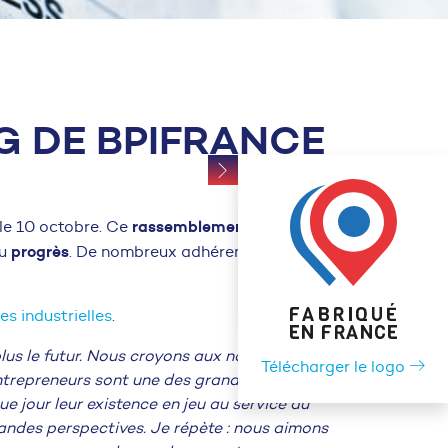
IG DE BPIFRANCE
rassemblement
 le 10 octobre. Ce
progrès
du
. De nombreux adhérents et
es industrielles
.
us le futur. Nous croyons aux nouvelles
Télécharger le logo
ntrepreneurs sont une des grandes solutions
e jour leur existence en jeu au service du
andes perspectives. Je répète : nous aimons