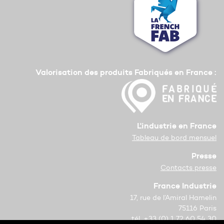
Valorisation des produits Fabriqués en France :
L'industrie en France
Tableau de bord mensuel
Presse
Contacts presse
France Industrie
17, rue de l’Amiral Hamelin
75116 Paris
tél. +33 (0) 1 72 60 54 30