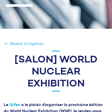
Revenir à l'agenda
[SALON] WORLD
NUCLEAR
EXHIBITION
Le
Gifen
a le plaisir d’organiser la prochaine édition
du World Nuclear Exhibition (WNE), le rendez-vous