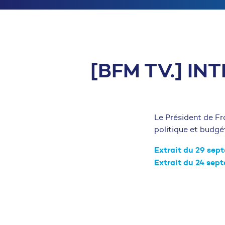
[BFM TV.] I
Le Président de Fr
politique et budgét
Extrait du 29 sep
Extrait du
24 sep