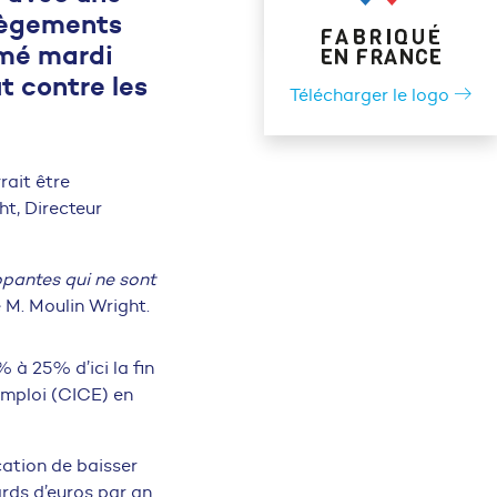
llègements
imé mardi
t contre les
Télécharger le logo
rait être
ht, Directeur
opantes qui ne sont
é M. Moulin Wright.
 à 25% d’ici la fin
’emploi (CICE) en
cation de baisser
ards d’euros par an