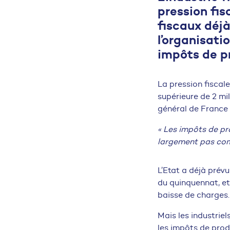
pression fis
fiscaux déj
l’organisati
impôts de p
La pression fiscal
supérieure de 2 mil
général de France I
« Les impôts de pr
largement pas comp
L’Etat a déjà prév
du quinquennat, et
baisse de charges.
Mais les industriel
les impôts de prod