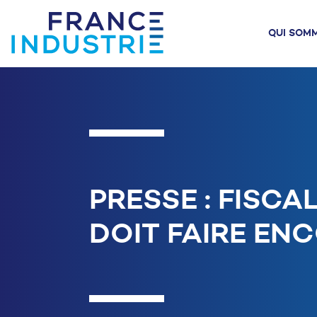
Aller au contenu
QUI SOM
QUI SOMMES-NOUS
ACTUALITÉ
AGENDA
L'INDU
N
PRESSE : FISCAL
DOIT FAIRE EN