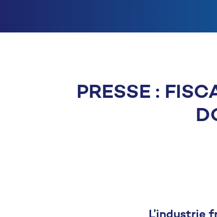
PRESSE : FISC
D
L’industrie 