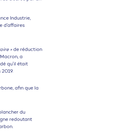
nce Industrie,
 d’affaires
oire »
de réduction
t Macron, a
é qu’il était
s 2019.
bone, afin que la
 plancher du
agne redoutant
arbon.