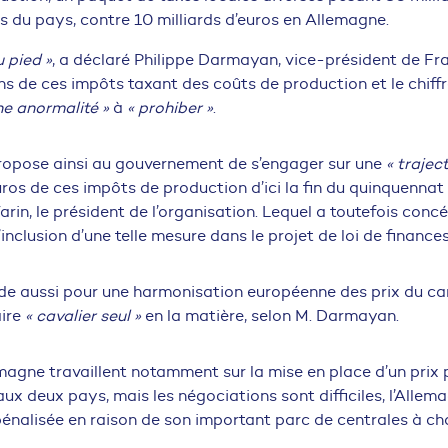
es du pays, contre 10 milliards d’euros en Allemagne.
u pied »
, a déclaré Philippe Darmayan, vice-président de Fra
ns de ces impôts taxant des coûts de production et le chiffre
ne anormalité »
à
« prohiber »
.
propose ainsi au gouvernement de s’engager sur une
« traject
euros de ces impôts de production d’ici la fin du quinquenna
arin, le président de l’organisation. Lequel a toutefois concéd
l’inclusion d’une telle mesure dans le projet de loi de finance
ide aussi pour une harmonisation européenne des prix du car
aire
« cavalier seul »
en la matière, selon M. Darmayan.
emagne travaillent notamment sur la mise en place d’un prix
 deux pays, mais les négociations sont difficiles, l’Allem
énalisée en raison de son important parc de centrales à ch