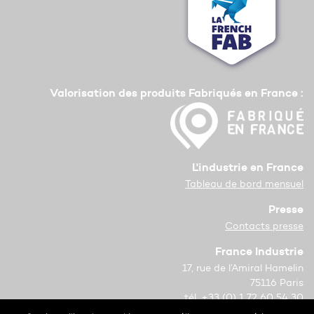
Valorisation des produits Fabriqués en France :
L'industrie en France
Tableau de bord mensuel
Presse
Contacts presse
France Industrie
17, rue de l’Amiral Hamelin
75116 Paris
tél. +33 (0) 1 72 60 54 30