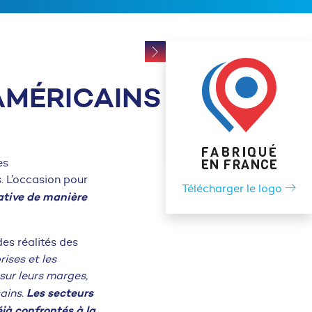
AMÉRICAINS
es
. L’occasion pour
Télécharger le logo
iative de manière
des réalités des
rises et les
 sur leurs marges,
Les secteurs
ains.
jà confrontés à la