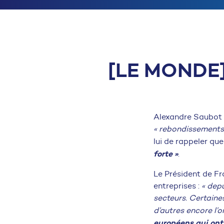
[LE MONDE
Alexandre Saubot 
« rebondissements
lui de rappeler que
forte »
.
Le Président de Fra
entreprises :
« depu
secteurs. Certaines
d’autres encore l’
européens qui ont 