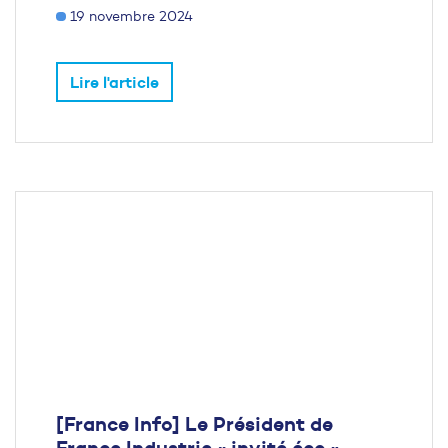
19 novembre 2024
Lire l'article
[France Info] Le Président de
France Industrie « invité éco »