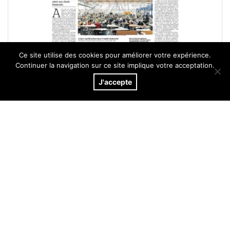
Ce site utilise des cookies pour améliorer votre expérience.
Continuer la navigation sur ce site implique votre acceptation.
[Le Figaro] Impôts & industrie
J'accepte
3 octobre 2024
Lire l'article