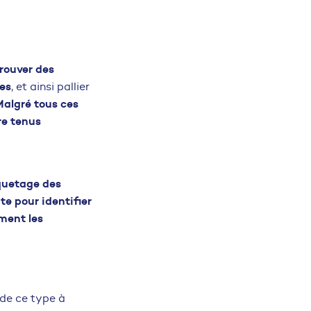
rouver des
ues
, et ainsi pallier
Malgré tous ces
re tenus
iquetage des
te pour identifier
ment les
 de ce type à