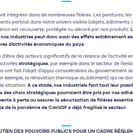
t intégrées dans de nombreuses filières. Les peintures, les e
sents partout dans notre univers visible (objets, bâtiments, 
cation est recouverte, protégée ou décoré par nos produits.
e nos industries peut donc avoir des effets extrêmement se
ières d’activités économiques du pays.
s d’être des acteurs significatifs de la relance de l’activité e
stratégiques
activités
, par exemple dans le secteur de l’emb
es ont fait l’objet d’appui considérables du gouvernement d
ar exemple, la rénovation thermique du bâtiment) qui ne doi
A ce stade, nos industriels font tout leur possi
te situation.
des choix stratégiques pourraient être pris par nos adhér
ente à perte ou assurer la sécurisation de filières essentie
te de la pandémie de Covid19 a déjà fragilisé le secteur.
UTIEN DES POUVOIRS PUBLICS POUR UN CADRE RÉGLE