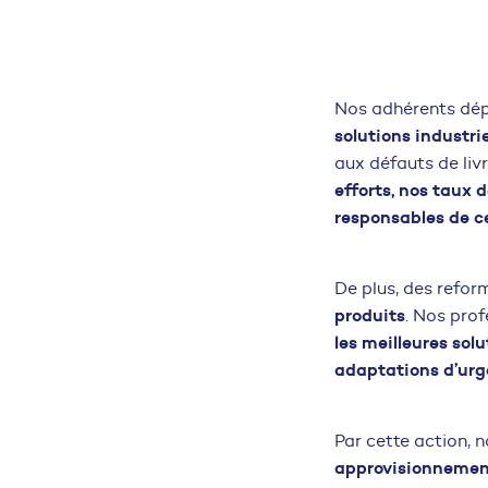
Nos adhérents dé
solutions industr
aux défauts de liv
efforts, nos taux 
responsables de ce
De plus, des refor
produits
. Nos pro
les meilleures so
adaptations d’urge
Par cette action, n
approvisionnement