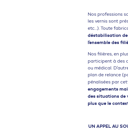
Nos professions son
les vernis sont pré
etc…). Toute fabri
déstabilisation d
l’ensemble des fil
Nos filières, en plu
participent à des 
ou médical. D’autr
plan de relance (p
pénalisées par cet
engagements mais 
des situations de v
plus que le contex
UN APPEL AU SO