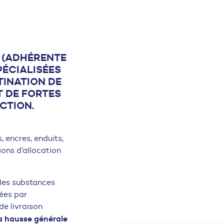
C (ADHÉRENTE
PÉCIALISÉES
TINATION DE
T DE FORTES
CTION.
, encres, enduits,
ions d’allocation
 les substances
sées par
de livraison
 la hausse générale