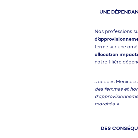
UNE DÉPENDANC
Nos professions su
d’approvisionnemen
terme sur une amél
allocation impacta
notre filière dépe
Jacques Menicucci,
des femmes et homm
d’approvisionnement
marchés. »
DES CONSÉQUE