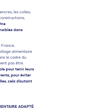
ncres, les colles,
constructions,
Une
nsibles dans
n France,
allage alimentaire
ans le cadre du
vent pas être
ble pour tenir leurs
ents, pour éviter
lles, cela d’autant
MENTAIRE ADAPTÉ