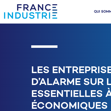
Aller au contenu
QUI SOM
QUI SOMMES-NOUS
ACTUALITÉ
AGENDA
L'INDU
N
LES ENTREPRISE
D’ALARME SUR 
ESSENTIELLES 
ÉCONOMIQUES