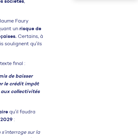
es sociétés
,
llaume Faury
risque de
quant un
nçaises.
Certains, à
s soulignent qu’ils
exte final :
mis de baisser
r le crédit impôt
aux collectivités
aire
qu’il faudra
n 2029
:
n s’interroge sur la