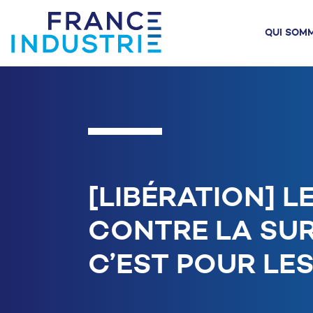
Aller au contenu
QUI SOM
QUI SOMMES-NOUS
ACTUALITÉ
AGENDA
L'INDU
N
[LIBÉRATION] 
CONTRE LA SURT
C’EST POUR LE