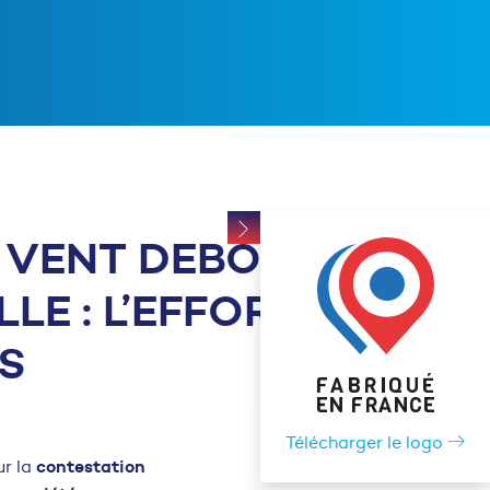
S VENT DEBOUT
E : L’EFFORT,
S
Télécharger le logo
contestation
ur la