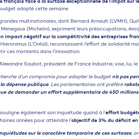
 français face à la surtaxe exceptionnelle de l’impôt sur l
 budget adopté cette semaine.
grandes multinationales, dont Bernard Arnault (LVMH), Gui
t Menegaux (Michelin), expriment leurs préoccupations, évo
un impact négatif sur la compétitivité des entreprises fra
Hieronimus (L’Oréal), reconnaissent l’effort de solidarité mai
tir ces montants dans l’innovation.
lexandre Saubot, président de France Industrie, vise, lui, le t
n’a pas per
echerche d’un compromis pour adopter le budget
 la dépense publique
rabote
. Les parlementaires ont préféré
que de demander un effort supplémentaire de 450 millions 
effort budgét
souligne également son inquiétude quand à l’
objectif de 3% du déficit e
haines années pour atteindre l’
inquiétudes sur le caractère temporaire de ces surtaxes
, o