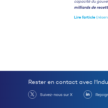
capacité du gouv
milliards de recet
Lire l’article
(réser
Rester en contact avec l'Ind
Suivez-nous sur X
Rejoig