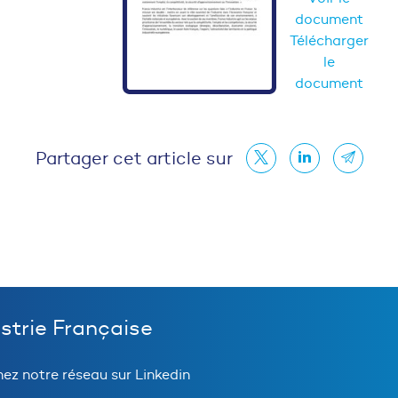
document
Télécharger
le
document
Partager cet article sur
ustrie Française
nez notre réseau sur Linkedin