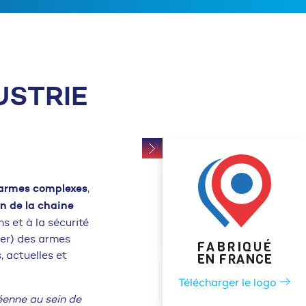
USTRIE
’armes complexes
,
n de la chaine
s et à la sécurité
 mer) des armes
 actuelles et
Télécharger le logo
éenne au sein de