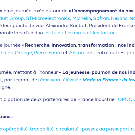
« L’accompagnement de nos 
uxième journée, axée autour de
ault Group
,
STMicroelectronics
,
Michelin
,
Safran
,
Nexans
,
Na
é leur points de vue. Alexandre Saubot, Président de France 
parole lors d’un duo
intitulé « Les mots et les faits »
.
« Recherche, innovation, transformation : nos ind
me journée
Thales
,
Orange
,
Pierre Fabre
et
Alstom
ont, entre autres, par
« La jeunesse, poumon de nos ind
ournée, mettant à l’honneur
Made in France
: ils in
t
, participant de
l’émission télévisée
igné.
rticipation de deux partenaires de France Industrie :
OPCO 2
ions :
teropérabilité, traçabilité, circularité : passez au passeport n