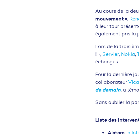
Au cours de la de
mouvement »
,
Ren
à leur tour présent
également pris la 
Lors de la troisiè
!
»,
Servier
,
Nokia
,
échanges.
Pour la dernière j
collaborateur
Vica
de demain
, a témo
Sans oublier la pa
Liste des intervent
Alstom
:
« In