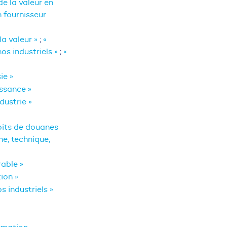
de la valeur en
 fournisseur
la valeur »
;
«
os industriels »
;
«
ie »
issance »
dustrie »
oits de douanes
he, technique,
rable »
ion »
s industriels »