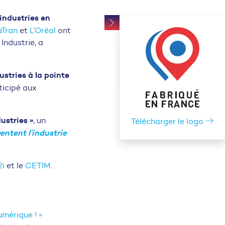
industries en
Tran
et
L’Oréal
ont
Industrie, a
ustries à la pointe
ticipé aux
ustries »
, un
Télécharger le logo
ventent l’industrie
i
et le
CETIM
.
umérique ! »