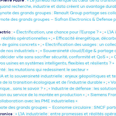
s
:
« Le jumeau numérique au cœur de la transfo
: quand recherche, industrie et data créent un avantage durab
eynote des grands groupes : Renault Group partage ses coll
ynote des grands groupes – Safran Electronics & Defense 
ectric
:
« Électrification, une chance pour l’Europe ? »
;
« L’IA
réalités opérationnelles »
;
« Efficacité énergétique, décarb
ce de gains concrets »
;
« Electrification des usages : un collec
e nos industriels »
;
« Souveraineté cloud/Edge & partage 
: décider vite sans sacrifier sécurité, conformité et QoS »
;
«
s usines en systèmes intelligents, flexibles et résilients ? »
nté : les mutations qui redessinent le secteur »
’IA et la souveraineté industrielle : enjeux géopolitiques et 
e de la transition écologique et de l’industrie durable »
;
« Vo
que… sans le savoir ? »
;
« Industrie de défense : les solution
ion au service de la montée en production »
;
« Siemens Fra
llaboration avec les PME industrielles »
note des grands groupes – Economie circulaire : SNCF part
ronics
:
« L’IA industrielle : entre promesses et réalités opér