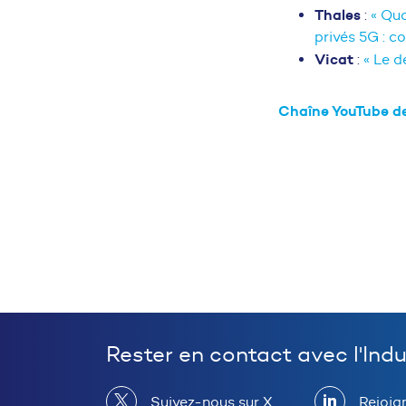
Thales
:
« Qua
privés 5G : c
Vicat
:
« Le d
Chaîne YouTube de
Rester en contact avec l'Ind
Suivez-nous sur X
Rejoig