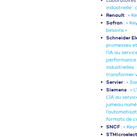
Laboratoire
industrielle 
Renault
:
« K
Safran
:
« Ke
besoins »
Schneider El
promesses et 
l’IA au servi
performance d
industrielles 
transformer vo
Servier
:
« Sa
Siemens
:
« L
L’IA au servic
jumeau numéri
l’automatisat
formats de co
SNCF
:
« Key
STMicroelect