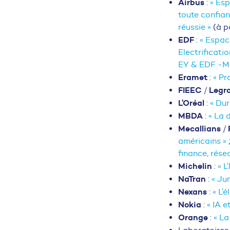
Airbus
:
« Esp
toute confian
réussie »
(à p
EDF
:
« Espace
Electrificati
EY & EDF -Mis
Eramet
:
« Pr
FIEEC
Legr
/
L’Oréal
:
« Dur
MBDA
:
« La 
Mecallians
/
américains »
finance, rése
Michelin
:
« L
NaTran
:
« Ju
Nexans
:
« L’
Nokia
:
« IA 
Orange
:
« La