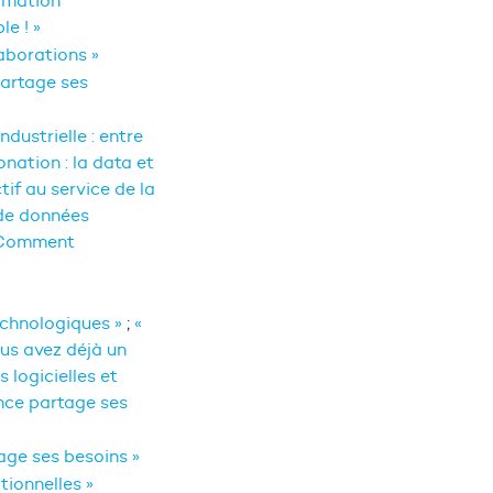
rmation
le ! »
aborations »
partage ses
 industrielle : entre
onation : la data et
tif au service de la
de données
 Comment
technologiques »
;
«
us avez déjà un
s logicielles et
nce partage ses
age ses besoins »
ationnelles »