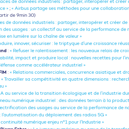
aces de données industriels : partager, interopérer et créer 
ce »
;
« Airbus partage ses méthodes pour une collaboration
artir de 9min 30)
s de données industriels : partager, interopérer et créer de 
on des usages : un collectif au service de la performance de n
e en lumière sur la chaîne de valeur »
oduire, innover, sécuriser : le triptyque d’une croissance réuss
and
:
« Refuser le ralentissement : les nouveaux relais de cro
abilité, impact et produire local : nouvelles recettes pour l’in
défense comme accélérateur industriel »
FIM
:
« Relations commerciales, concurrence asiatique et dr
;
« Travailler sa compétitivité en quatre dimensions : recherc
au »
’IA au service de la transition écologique et de l’industrie du
meau numérique industriel : des données terrain à la product
électrification des usages au service de la performance de no
et l’automatisation du déploiement des radios 5G »
 continuité numérique enjeu n°1 pour l’Industrie »
Pierre Fabre