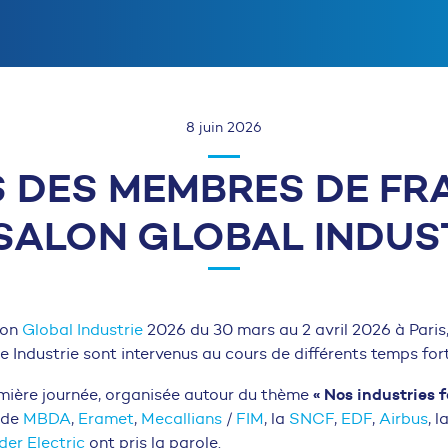
8 juin 2026
 DES MEMBRES DE FR
SALON GLOBAL INDUS
lon
Global Industrie
2026 du 30 mars au 2 avril 2026 à Pari
Industrie sont intervenus au cours de différents temps fort
« Nos industries 
mière journée, organisée autour du thème
 de
MBDA
,
Eramet
,
Mecallians
/
FIM
, la
SNCF
,
EDF
,
Airbus
, l
der Electric
ont pris la parole.