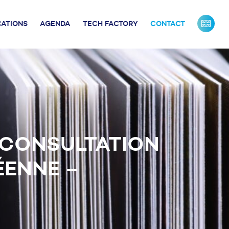
CATIONS
AGENDA
TECH FACTORY
CONTACT
URS DE FRANCE
INDUSTRIE
ONTACTS PRESSE
NOS PARTENAIRES
NOTRE ÉQUIPE
 CONSULTATION
ÉENNE –